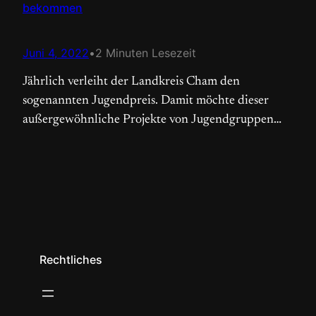
bekommen
Juni 4, 2022
•
2 Minuten Lesezeit
Jährlich verleiht der Landkreis Cham den
sogenannten Jugendpreis. Damit möchte dieser
außergewöhnliche Projekte von Jugendgruppen
und besonderes Engagement von Mitarbeitenden in
der Jugendarbeit auszeichnen. Für den Jugendpreis
2021 wurde ich, ohne davon zu wissen, von Eltern
der Kinder- und Jugendgruppe vorgeschlagen.
Ganz überrascht war ich somit, als mir mitgeteilt
wurde, dass ich in der Kategorie…
Rechtliches